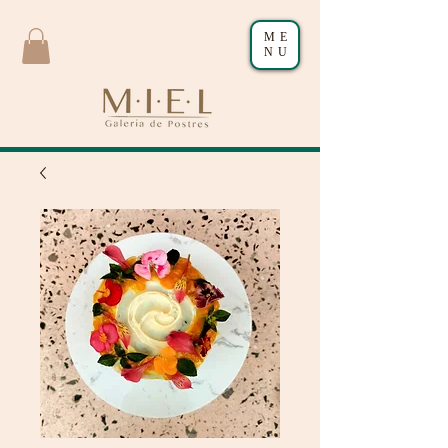
ME
NU