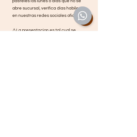
pasteles los lunes o días que no se
abre sucursal, verifica días habiles
en nuestras redes sociales oficiales).
⚠La presentacion es tal cual se
muestra en las fotos, los productos
KETO no se pueden personalizar.
⚠No incluye letrero ni velas.
⚠Es responsabilidad del cliente
revisar su pedido directo en
sucursal, Miel Galería de postres no
hace cambios o devoluciones una
vez salido el producto de la tienda.
⚠No se hacen envios a domicilio en
pasteles, las piezas son artesanales
y delicadas, por ello el unico medio