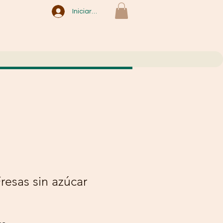
Iniciar sesión
resas sin azúcar
recio