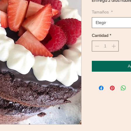
Entrega 2 días hábil
Tamaños
*
Elegir
Cantidad
*
A