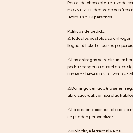
Pastel de chocolate realizado c
MONK FRUIT, decorado con fresa
-Para 10 a 12 personas.
Politicas de pedido:
⚠Todos los pasteles se entregan 
llegue tú ticket al correo proporc
⚠Las entregas se realizan en hora
podra recoger su pastel en los sig
Lunes a viernes 16:00 - 20:00 & Sá
⚠Domingo cerrado (no se entrega
abre sucursal, verifica días habile
⚠La presentacion es tal cual se m
se pueden personalizar.
⚠No incluye letrero ni velas.