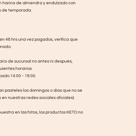
on harina de almendra y endulzado con
s de temporada.
en 48 hrs una vez pagados, verifica que
ionado.
rio de sucursal no antes ni después,
uientes horarios:
bado 14:00 - 18:00.
n pasteles los domingos o días que no se
s en nuestras redes sociales oficiales).
uestra en las fotos, los productos KETO no