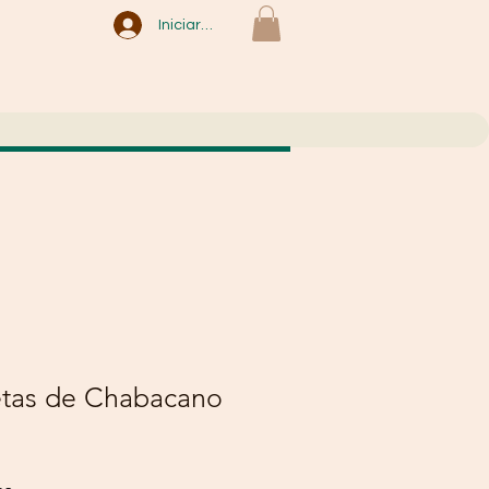
Iniciar sesión
etas de Chabacano
ecio