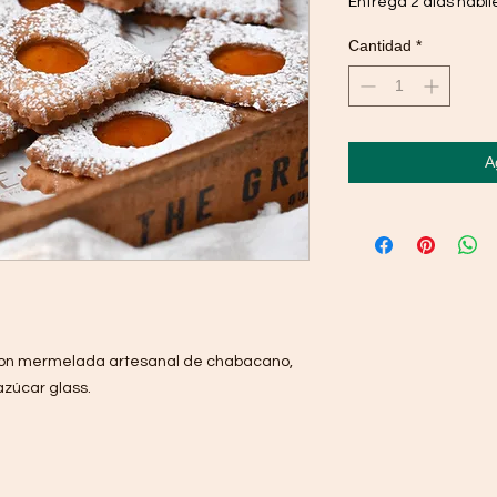
Entrega 2 días hábil
Cantidad
*
A
a con mermelada artesanal de chabacano,
zúcar glass.