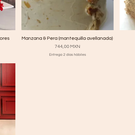
Vista rápida
lores
Manzana & Pera (mantequilla avellanada)
Precio
744,00 MXN
Entrega 2 días hábiles