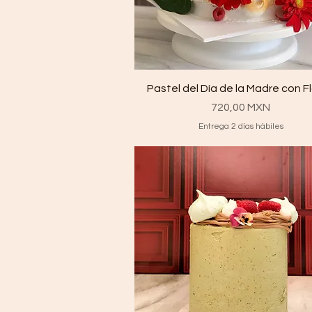
Vista rápida
Pastel del Día de la Madre con F
Precio
720,00 MXN
Entrega 2 días hábiles