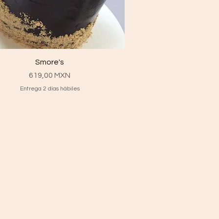
Vista rápida
Smore's
Precio
619,00 MXN
Entrega 2 días hábiles